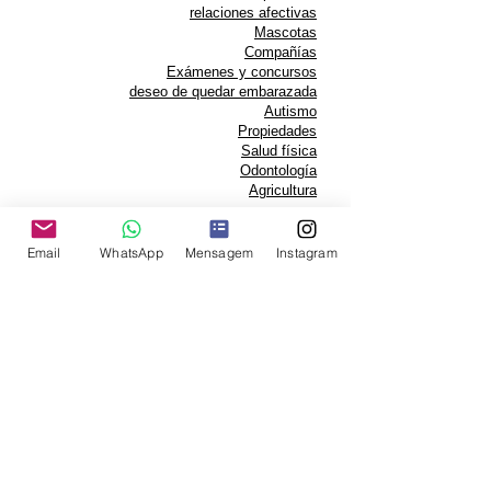
relaciones afectivas
Mascotas
Compañías
Exámenes y concursos
deseo de quedar embarazada
Autismo
Propiedades
Salud física
Odontología
Agricultura
Recomendaciones de clientes
videos
Email
WhatsApp
Mensagem
Instagram
Investiga
Precios
solicitar tratamiento
Blog
Contacto
Quienes somos
©
2018-2021
| CENTRO BR
QUANTEC® PRO
Terapia de armonización personalizada
avanzada mediante biocomunicación
instrumental