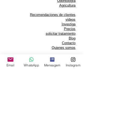
Odontología
Agricultura
Recomendaciones de clientes
videos
Investiga
Precios
solicitar tratamiento
Blog
Contacto
Quienes somos
©
2018-2021
| CENTRO BR
QUANTEC® PRO
Email
WhatsApp
Mensagem
Instagram
Terapia de armonización personalizada
avanzada mediante biocomunicación
instrumental
https://www.brquantec.com.br
Contacto:
brquantec@gmail.com
Whatsapp:
+5531995439665
Servicio remoto para todo el mundo.
Tratamientos personalizados exclusivos y
diferenciados.
Disponemos del módulo DCR completo,